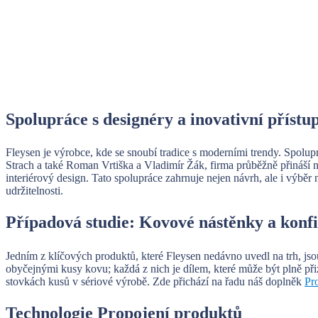
Spolupráce s designéry a inovativní přístu
Fleysen je výrobce, kde se snoubí tradice s moderními trendy. Spolupr
Strach a také Roman Vrtiška a Vladimír Žák, firma průběžně přináší na
interiérový design. Tato spolupráce zahrnuje nejen návrh, ale i výběr m
udržitelnosti.
Případová studie: Kovové nástěnky a konf
Jedním z klíčových produktů, které Fleysen nedávno uvedl na trh, js
obyčejnými kusy kovu; každá z nich je dílem, které může být plně př
stovkách kusů v sériové výrobě. Zde přichází na řadu náš doplněk
Pr
Technologie Propojení produktů