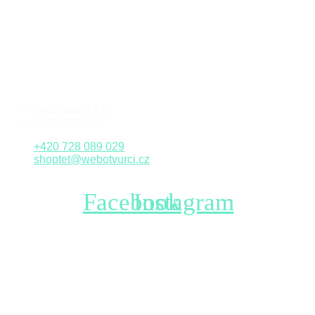
Webotvurci s.r.o.
IČ 08320004
+420 728 089 029
shoptet@webotvurci.cz
Facebook
Instagram