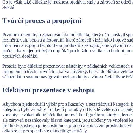
Co je však také důležité je možnost prodávat sady a zároveň se odečíta
skládá.
Tvůrčí proces a propojení
Prvním krokem bylo zpracování dat od klienta, který nám poskytl speci
rozměrů, vah, popisů a fotografií, které zároveň vložil jako hotové 
informací a exportu těchto dvou produktů z eshopu, jsme vytvořili dalš
počet a barvu jednotlivých doplňků pro každou velikost a hodnot pro 
použitých doplňků.
Protože bylo důležité prezentovat nástěnky v základních velikostech (m
propojení na třech úrovních – barva nástěnky, barva doplňků a velik
zákazníkům snadno navigovat mezi produkty a zároveň efektivně řešit
Efektivní prezentace v eshopu
Abychom zjednodušili výběr pro zákazníky a nezatěžovali kategorii
kategorii, byly vybrány tři hlavní produkty od každé velikosti nástěnky
varianty se zákazník už překliká pomocí konfigurátoru, který nalezn
ale zároveň nezahlcovaly hlavní kategorii, jsou uloženy ve vnořené ka
produkty zůstávají plně dostupné k prodeji a zobrazení prostřednictví
odkazovat pro specifické marketingové účely.