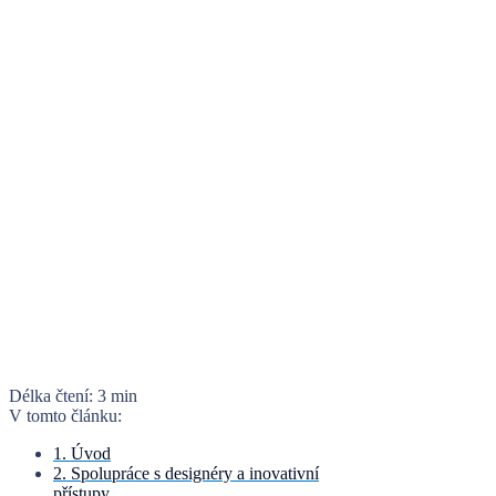
Délka čtení:
3 min
V tomto článku:
1. Úvod
2. Spolupráce s designéry a inovativní
přístupy