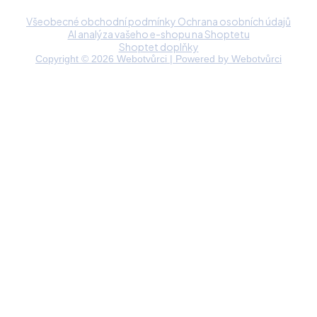
Všeobecné obchodní podmínky
Ochrana osobních údajů
AI analýza vašeho e-shopu na Shoptetu
Shoptet doplňky
Copyright © 2026 Webotvůrci | Powered by Webotvůrci