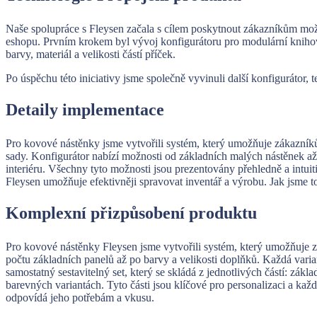
Naše spolupráce s Fleysen začala s cílem poskytnout zákazníkům mož
eshopu. Prvním krokem byl vývoj konfigurátoru pro modulární knihov
barvy, materiál a velikosti částí příček.
Po úspěchu této iniciativy jsme společně vyvinuli další konfigurátor, 
Detaily implementace
Pro kovové nástěnky jsme vytvořili systém, který umožňuje zákazník
sady. Konfigurátor nabízí možnosti od základních malých nástěnek až 
interiéru. Všechny tyto možnosti jsou prezentovány přehledně a intu
Fleysen umožňuje efektivněji spravovat inventář a výrobu. Jak jsme t
Komplexní přizpůsobení produktu
Pro kovové nástěnky Fleysen jsme vytvořili systém, který umožňuje z
počtu základních panelů až po barvy a velikosti doplňků. Každá vari
samostatný sestavitelný set, který se skládá z jednotlivých částí: zákl
barevných variantách. Tyto části jsou klíčové pro personalizaci a kaž
odpovídá jeho potřebám a vkusu.