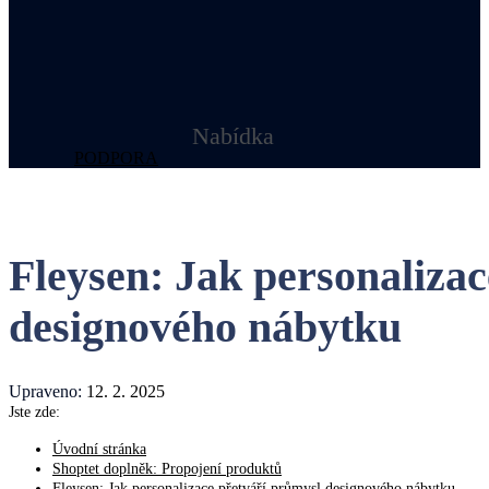
Nabídka
PODPORA
Fleysen: Jak personaliza
designového nábytku
Upraveno:
12. 2. 2025
Jste zde:
Úvodní stránka
Shoptet doplněk: Propojení produktů
Fleysen: Jak personalizace přetváří průmysl designového nábytku