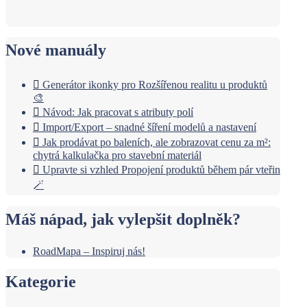
Nové manuály
Generátor ikonky pro Rozšířenou realitu u produktů
🎨
Návod: Jak pracovat s atributy polí
Import/Export – snadné šíření modelů a nastavení
Jak prodávat po baleních, ale zobrazovat cenu za m²:
chytrá kalkulačka pro stavební materiál
Upravte si vzhled Propojení produktů během pár vteřin
🪄
Máš nápad, jak vylepšit doplněk?
RoadMapa – Inspiruj nás!
Kategorie