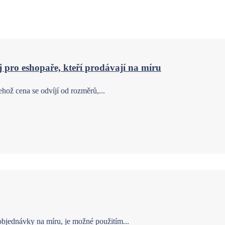
 pro eshopaře, kteří prodávají na míru
hož cena se odvíjí od rozměrů,...
bjednávky na míru, je možné použitím...