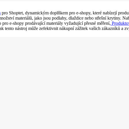
a
pro Shoptet, dynamickým doplňkem pro e-shopy, které nabízejí produ
žství materiálů, jako jsou podlahy, dlaždice nebo střešní krytiny. Na
o pro e-shopy prodávající materiály vyžadující přesné měření,
Produkto
 tento nástroj může zefektivnit nákupní zážitek vašich zákazníků a zvý