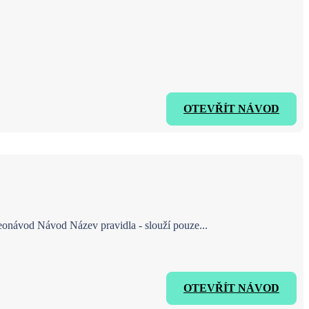
OTEVŘÍT NÁVOD
eonávod Návod Název pravidla - slouží pouze...
OTEVŘÍT NÁVOD