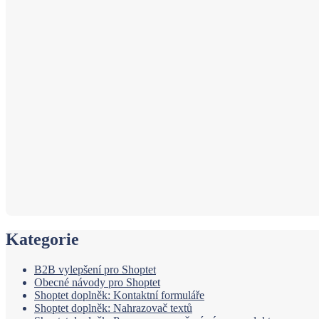
Kategorie
B2B vylepšení pro Shoptet
Obecné návody pro Shoptet
Shoptet doplněk: Kontaktní formuláře
Shoptet doplněk: Nahrazovač textů