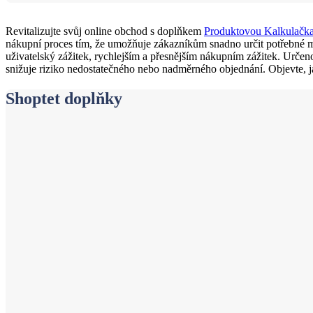
Revitalizujte svůj online obchod s doplňkem
Produktovou Kalkulačk
nákupní proces tím, že umožňuje zákazníkům snadno určit potřebné mno
uživatelský zážitek, rychlejším a přesnějším nákupním zážitek. Určen
snižuje riziko nedostatečného nebo nadměrného objednání. Objevte, jak
Shoptet doplňky