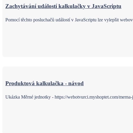
Zachytávání událostí kalkulačky v JavaScriptu
Pomocí těchto posluchačů událostí v JavaScriptu lze vylepšit webovo
Produktová kalkulačka - návod
Ukázka Měrné jednotky - https://webotvurci.myshoptet.com/merna-j