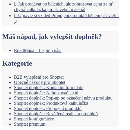
Jak prodávat po baleních, ale zobrazovat cenu za m²:
chytrá kalkulačka pro stavební materiál
Upravte si vzhled Propojení produktů během pár vteřin
🪄
Máš nápad, jak vylepšit doplněk?
RoadMapa – Inspiruj nás!
Kategorie
B2B vylepšení pro Shoptet
Obecné návody pro Shoptet
Shoptet doplněk: Kontaktní formuláře
Shoptet doplněk: Nahrazovač textů
Shoptet doplněk: Pop-up po označení názvu produktu
Shoptet doplněk: Produktová kalkulačka
Shoptet doplněk: Propojení produktů
Shoptet doplněk: Rozšířená realita u produktů
Shoptet konfigurátory
Shoptet premium