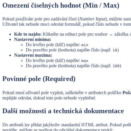
Omezení číselných hodnot (Min / Max)
Pokud používáte pole pro zadávání čísel (
Number Input
), můžete nas
Uživatel tak nebude moci odeslat formulář, pokud číslo nebude v tom
Kde to najdu:
Klikněte na editaci pole pro soubor → záložka
Nastavení minima:
Do levého pole (klíč) napište:
min
Do pravého pole (hodnota) napište číslo (např.
)
18
Nastavení maxima:
Do levého pole (klíč) napište:
max
Do pravého pole (hodnota) napište číslo (např.
)
100
Povinné pole (Required)
Pokud musí uživatel pole vyplnit, zaškrtněte v atributech políčko
Pož
nepůjde odeslat, dokud toto pole nebude vyplněné.
Další možnosti a technická dokumentace
Do atributů lze přidat jakýkoliv standardní HTML atribut. Pokud potře
nevidíte, můžete se podívat do oficiální dokumentace prvků: