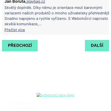
Jan Boruta,
playbag.cz
Skvělý doplněk. Díky němu je orientace mezi barevnými
variacemi našich produktů o mnoho uživatelsky přehlednější
Snadno napojeno a rychle vyřízeno. S Webotvůrci naprosto
skvělá komunikace,...
Přečíst více
PŘEDCHOZÍ
DALŠÍ
Webotvurci s.r.o.
IČ 08320004