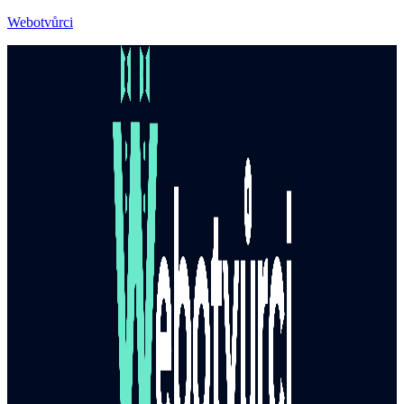
Webotvůrci