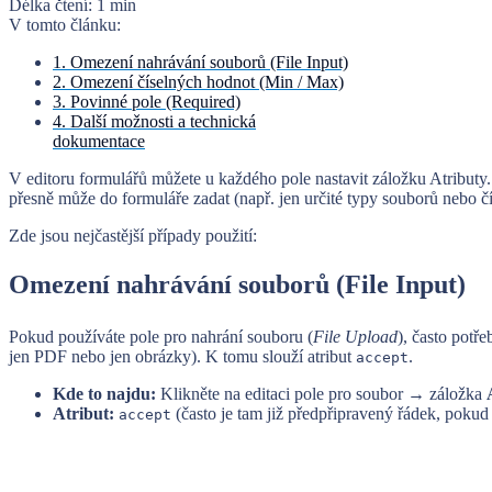
Délka čtení:
1 min
V tomto článku:
1. Omezení nahrávání souborů (File Input)
2. Omezení číselných hodnot (Min / Max)
3. Povinné pole (Required)
4. Další možnosti a technická
dokumentace
V editoru formulářů můžete u každého pole nastavit záložku Atributy.
přesně může do formuláře zadat (např. jen určité typy souborů nebo čí
Zde jsou nejčastější případy použití:
Omezení nahrávání souborů (File Input)
Pokud používáte pole pro nahrání souboru (
File Upload
), často potře
jen PDF nebo jen obrázky). K tomu slouží atribut
.
accept
Kde to najdu:
Klikněte na editaci pole pro soubor → záložka
Atribut:
(často je tam již předpřipravený řádek, pokud 
accept