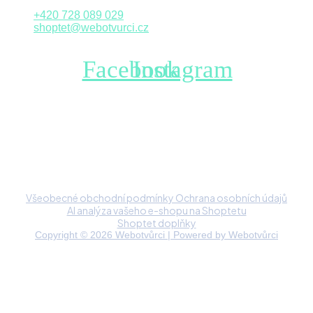
+420 728 089 029
shoptet@webotvurci.cz
Facebook
Instagram
Všeobecné obchodní podmínky
Ochrana osobních údajů
AI analýza vašeho e-shopu na Shoptetu
Shoptet doplňky
Copyright © 2026 Webotvůrci | Powered by Webotvůrci