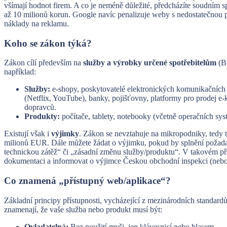
všímají hodnot firem. A co je neméně důležité, předcházíte soudní
až 10 milionů korun. Google navíc penalizuje weby s nedostatečnou p
náklady na reklamu.
Koho se zákon týká?
Zákon cílí především na
služby a výrobky určené spotřebitelům
(B2
například:
Služby:
e-shopy, poskytovatelé elektronických komunikačních s
(Netflix, YouTube), banky, pojišťovny, platformy pro prodej e-k
dopravců.
Produkty:
počítače, tablety, notebooky (včetně operačních sys
Existují však i
výjimky
. Zákon se nevztahuje na mikropodniky, tedy
milionů EUR. Dále můžete žádat o výjimku, pokud by splnění požad
technickou zátěž“ či „zásadní změnu služby/produktu“. V takovém př
dokumentaci a informovat o výjimce Českou obchodní inspekci (nebo
Co znamená „přístupný web/aplikace“?
Základní principy přístupnosti, vycházející z mezinárodních standa
znamenají, že vaše služba nebo produkt musí být:
Ovladatelná:
Bez použití myši, jen klávesnicí nebo hlasem.