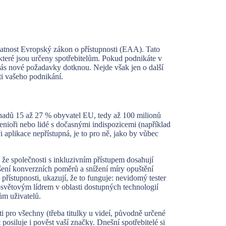
platnost Evropský zákon o přístupnosti (EAA). Tato
 které jsou určeny spotřebitelům. Pokud podnikáte v
vás nové požadavky dotknou. Nejde však jen o další
sti vašeho podnikání.
hadů 15 až 27 % obyvatel EU, tedy až 100 milionů
senioři nebo lidé s dočasnými indispozicemi (například
aplikace nepřístupná, je to pro ně, jako by vůbec
í, že společnosti s inkluzivním přístupem dosahují
šení konverzních poměrů a snížení míry opuštění
přístupnosti, ukazují, že to funguje: nevidomý tester
losvětovým lídrem v oblasti dostupných technologií
nům uživatelů.
i pro všechny (třeba titulky u videí, původně určené
posiluje i pověst vaší značky. Dnešní spotřebitelé si