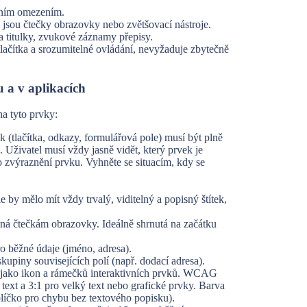
vním omezením.
 jsou čtečky obrazovky nebo zvětšovací nástroje.
ea titulky, zvukové záznamy přepisy.
lačítka a srozumitelné ovládání, nevyžaduje zbytečně
u a v aplikacích
na tyto prvky:
 (tlačítka, odkazy, formulářová pole) musí být plně
. Uživatel musí vždy jasně vidět, který prvek je
bo zvýraznění prvku. Vyhněte se situacím, kdy se
 by mělo mít vždy trvalý, viditelný a popisný štítek,
pná čtečkám obrazovky. Ideálně shrnutá na začátku
o běžné údaje (jméno, adresa).
kupiny souvisejících polí (např. dodací adresa).
ně jako ikon a rámečků interaktivních prvků. WCAG
text a 3:1 pro velký text nebo grafické prvky. Barva
líčko pro chybu bez textového popisku).