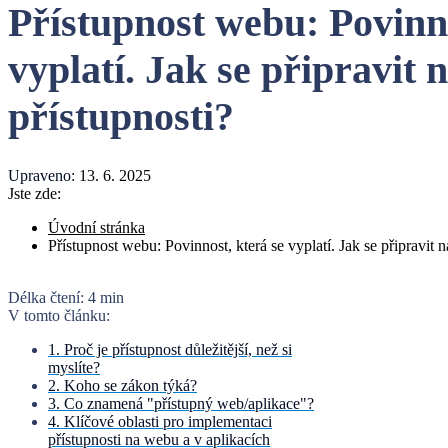
Přístupnost webu: Povinno
vyplatí. Jak se připravit
přístupnosti?
Upraveno:
13. 6. 2025
Jste zde:
Úvodní stránka
Přístupnost webu: Povinnost, která se vyplatí. Jak se připravit
Délka čtení:
4 min
V tomto článku:
1. Proč je přístupnost důležitější, než si
myslíte?
2. Koho se zákon týká?
3. Co znamená "přístupný web/aplikace"?
4. Klíčové oblasti pro implementaci
přístupnosti na webu a v aplikacích