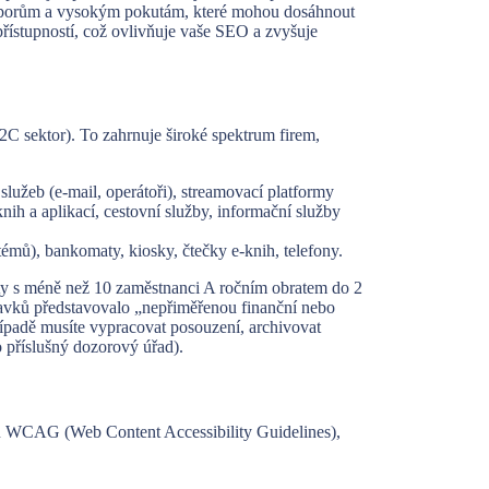
m sporům a vysokým pokutám, které mohou dosáhnout
řístupností, což ovlivňuje vaše SEO a zvyšuje
C sektor). To zahrnuje široké spektrum firem,
lužeb (e-mail, operátoři), streamovací platformy
nih a aplikací, cestovní služby, informační služby
témů), bankomaty, kiosky, čtečky e-knih, telefony.
 ty s méně než 10 zaměstnanci A ročním obratem do 2
avků představovalo „nepřiměřenou finanční nebo
ípadě musíte vypracovat posouzení, archivovat
 příslušný dozorový úřad).
rdů WCAG (Web Content Accessibility Guidelines),