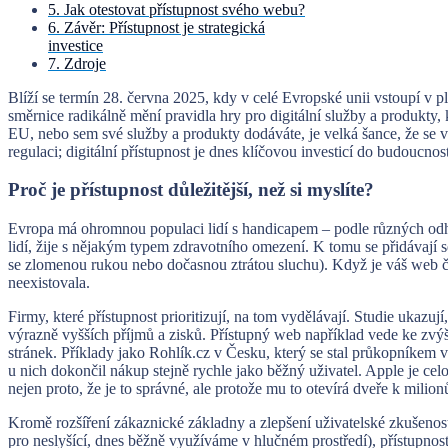
5. Jak otestovat přístupnost svého webu?
6. Závěr: Přístupnost je strategická
investice
7. Zdroje
Blíží se termín 28. června 2025, kdy v celé Evropské unii vstoupí v 
směrnice radikálně mění pravidla hry pro digitální služby a produkty,
EU, nebo sem své služby a produkty dodáváte, je velká šance, že se 
regulaci; digitální přístupnost je dnes klíčovou investicí do budoucno
Proč je přístupnost důležitější, než si myslíte?
Evropa má ohromnou populaci lidí s handicapem – podle různých od
lidí, žije s nějakým typem zdravotního omezení. K tomu se přidávají 
se zlomenou rukou nebo dočasnou ztrátou sluchu). Když je váš web či 
neexistovala.
Firmy, které přístupnost prioritizují, na tom vydělávají. Studie ukazuj
výrazně vyšších příjmů a zisků. Přístupný web například vede ke zvý
stránek. Příklady jako Rohlík.cz v Česku, který se stal průkopníkem v 
u nich dokončil nákup stejně rychle jako běžný uživatel. Apple je ce
nejen proto, že je to správné, ale protože mu to otevírá dveře k milio
Kromě rozšíření zákaznické základny a zlepšení uživatelské zkušenost
pro neslyšící, dnes běžně využíváme v hlučném prostředí), přístupnost 