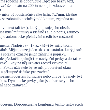
sma (obecně se doporučuje 16px pro běžný text,
 zvětšení textu na 200 % nebo při zobrazení na
u.
 měly být dostatečně velké (min. 7x7mm, ideálně
y se zabránilo nechtěným kliknutím, zejména na
ní text (alt text), který popisuje jeho obsah.
dea musí mít titulky a ideálně i audio popis, zatímco
jte automatické přehrávání médií bez možnosti
menty. Nadpisy (
až
) by měly tvořit
<h1>
<h6>
zuálně. Mějte pouze jeden
na stránku, který jasně
<h1>
 a správně označte jejich záhlaví a popisky.
 přeskočit opakující se navigační prvky a dostat se
víli, kdy na něj uživatel zaostří klávesnicí.
í. Fokus uživatele by se měl při otevření okna
a přístupné tlačítko pro zavření.
spěšném odeslání formuláře nebo chybě) by měly být
okus. Dynamické prvky, jako jsou karusely nebo
ní nebo zastavení.
rocesem. Doporučujeme kombinaci těchto testovacích