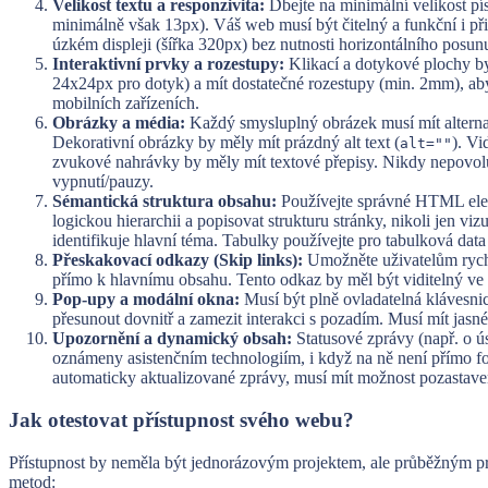
Velikost textu a responzivita:
Dbejte na minimální velikost pí
minimálně však 13px). Váš web musí být čitelný a funkční i při
úzkém displeji (šířka 320px) bez nutnosti horizontálního posun
Interaktivní prvky a rozestupy:
Klikací a dotykové plochy by
24x24px pro dotyk) a mít dostatečné rozestupy (min. 2mm), ab
mobilních zařízeních.
Obrázky a média:
Každý smysluplný obrázek musí mít alternativ
Dekorativní obrázky by měly mít prázdný alt text (
). Vi
alt=""
zvukové nahrávky by měly mít textové přepisy. Nikdy nepovolu
vypnutí/pauzy.
Sémantická struktura obsahu:
Používejte správné HTML ele
logickou hierarchii a popisovat strukturu stránky, nikoli jen vi
identifikuje hlavní téma. Tabulky používejte pro tabulková data
Přeskakovací odkazy (Skip links):
Umožněte uživatelům rychle
přímo k hlavnímu obsahu. Tento odkaz by měl být viditelný ve ch
Pop-upy a modální okna:
Musí být plně ovladatelná klávesnic
přesunout dovnitř a zamezit interakci s pozadím. Musí mít jasné 
Upozornění a dynamický obsah:
Statusové zprávy (např. o ú
oznámeny asistenčním technologiím, i když na ně není přímo f
automaticky aktualizované zprávy, musí mít možnost pozastave
Jak otestovat přístupnost svého webu?
Přístupnost by neměla být jednorázovým projektem, ale průběžným p
metod: