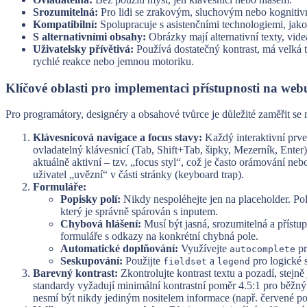
Srozumitelná:
Pro lidi se zrakovým, sluchovým nebo kogniti
Kompatibilní:
Spolupracuje s asistenčními technologiemi, jako
S alternativními obsahy:
Obrázky mají alternativní texty, vid
Uživatelsky přívětivá:
Používá dostatečný kontrast, má velká t
rychlé reakce nebo jemnou motoriku.
Klíčové oblasti pro implementaci přístupnosti na web
Pro programátory, designéry a obsahové tvůrce je důležité zaměřit se 
Klávesnicová navigace a focus stavy:
Každý interaktivní prvek
ovladatelný klávesnicí (Tab, Shift+Tab, šipky, Mezerník, Enter)
aktuálně aktivní – tzv. „focus styl“, což je často orámování ne
uživatel „uvězní“ v části stránky (keyboard trap).
Formuláře:
Popisky polí:
Nikdy nespoléhejte jen na placeholder. Pole
který je správně spárován s inputem.
Chybová hlášení:
Musí být jasná, srozumitelná a přístu
formuláře s odkazy na konkrétní chybná pole.
Automatické doplňování:
Využívejte
pr
autocomplete
Seskupování:
Použijte
a
pro logické s
fieldset
legend
Barevný kontrast:
Zkontrolujte kontrast textu a pozadí, stej
standardy vyžadují minimální kontrastní poměr 4.5:1 pro běžný 
nesmí být nikdy jediným nositelem informace (např. červené po