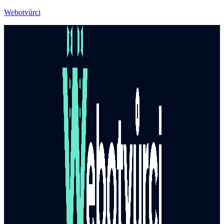
Webotvůrci