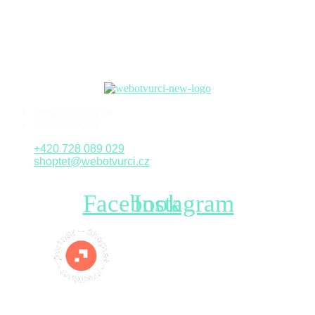
Webotvurci s.r.o.
IČ 08320004
+420 728 089 029
shoptet@webotvurci.cz
Facebook
Instagram